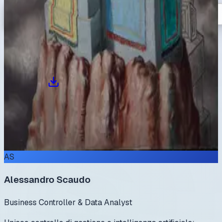
martedì 9 gennaio
09:41
Ultimo arrivato:
prova1
Tutti
1
Arte
1
prova1
4267
×
5689
AS
Alessandro Scaudo
Business Controller & Data Analyst