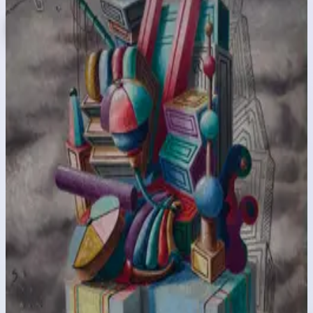
1
sfondo
1
categoria
Risoluzione fino a
2796px
Sfoglia la collezione